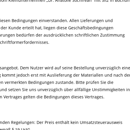
 vom Kleinunternehmen „Dr. Anatolie Sochirean“ mit Sitz in Bochu
 diesen Bedingungen einverstanden. Allen Lieferungen und
e der Kunde erteilt hat, liegen diese Geschäftsbedingungen
rungen bedürfen der ausdrücklichen schriftlichen Zustimmung
chriftformerfordernisses.
agsangebot. Dem Nutzer wird auf seine Bestellung unverzüglich ein
g kommt jedoch erst mit Auslieferung der Materiallen und nach de
en vermerkten Bedingungen zustande. Bitte prüfen Sie die
nd setzen Sie uns unverzüglich über allfällige Unstimmigkeiten in
en Vertrages gelten die Bedingungen dieses Vertrages.
enden Regelungen: Der Preis enthält kein Umsatzsteuerausweis
emäß § 19 UstG.