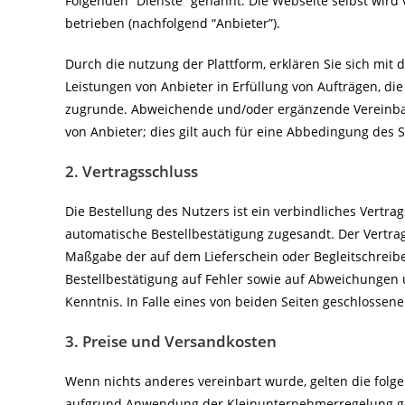
Folgenden “Dienste” genannt. Die Webseite selbst wird
betrieben (nachfolgend “Anbieter”).
Durch die nutzung der Plattform, erklären Sie sich mit
Leistungen von Anbieter in Erfüllung von Aufträgen, di
zugrunde. Abweichende und/oder ergänzende Vereinba
von Anbieter; dies gilt auch für eine Abbedingung des S
2. Vertragsschluss
Die Bestellung des Nutzers ist ein verbindliches Vertr
automatische Bestellbestätigung zugesandt. Der Vertra
Maßgabe der auf dem Lieferschein oder Begleitschreib
Bestellbestätigung auf Fehler sowie auf Abweichungen u
Kenntnis. In Falle eines von beiden Seiten geschlossen
3. Preise und Versandkosten
Wenn nichts anderes vereinbart wurde, gelten die folg
aufgrund Anwendung der Kleinunternehmerregelung g