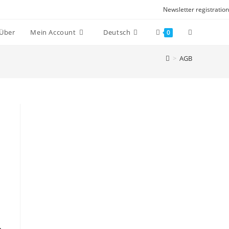
Newsletter registration
Website-
Über
Mein Account
Deutsch
0
Suche
>
AGB
umschalten